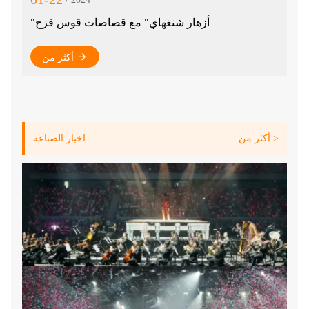
رق
"أزهار شنغهاي" مع قصاصات قوس قزح
ون
أكثر من
الس
أكثر من >
اخبار الصناعة