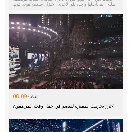
أصلية ، تم تأجيلها واحدة تلو الأخرى. أخيرًا ، ستفتتح هونج كونج
في مايو ، وستُستأنف الحفلة الموسيقية الثامنة لتشيونغ كين
هين في 10 مايو في استاد هونج كونج هونج كان.
08-09
/ 2024
عزز تجربتك المميزة للعصر في حفل وقت المراهقون!