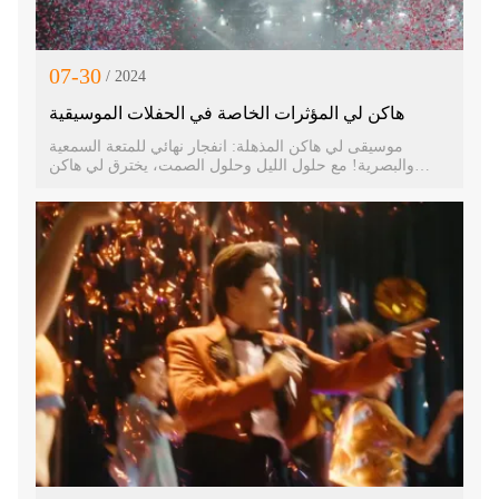
07-30
/ 2024
هاكن لي المؤثرات الخاصة في الحفلات الموسيقية
موسيقى لي هاكن المذهلة: انفجار نهائي للمتعة السمعية
والبصرية! مع حلول الليل وحلول الصمت، يخترق لي هاكن
الفضاء بصوته المعدني الشهير، ليدخلنا إلى عالم الموسيقى
السحري. ألحانه، الشبيهة بألمع النجوم في سماء الليل العميقة،
ترشد النفوس الضائعة نحو ميناء قلوبهم.