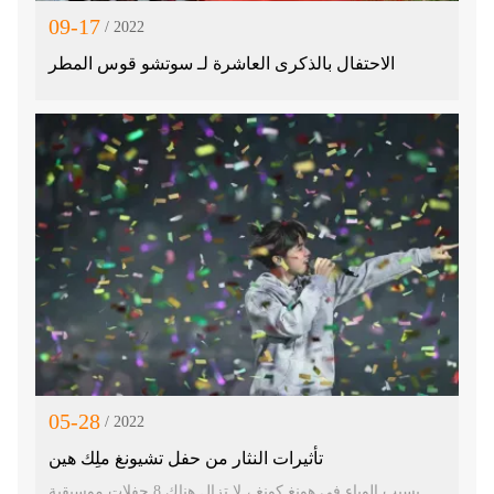
09-17
/ 2022
الاحتفال بالذكرى العاشرة لـ سوتشو قوس المطر
05-28
/ 2022
تأثيرات النثار من حفل تشيونغ ملِك هين
بسبب الوباء في هونغ كونغ ، لا تزال هناك 8 حفلات موسيقية