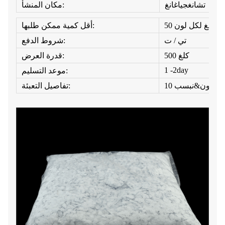
تشانغجياغانغ
مكان المنشأ:
50 كلغ لكل لون
أقل كمية ممكن طلبها:
تي / ت
شروط الدفع:
500 كلغ
قدرة العرض:
1 -2day
موعد التسليم:
تفاصيل التعبئة: