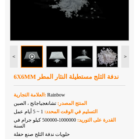
<
>
6X6MM ندفة الثلج مستطيلة النثار المطر
Rainbow
العلامة التجارية:
المنتج المصدر:
تشانغجياجانج ، الصين
التسليم في الوقت المحدد:
1 ~ 5 أيام عمل
القدرة على التوريد:
1000000-500000 كيلو جرام في
السنة
حلويات ندفة الثلج صنع حفلة