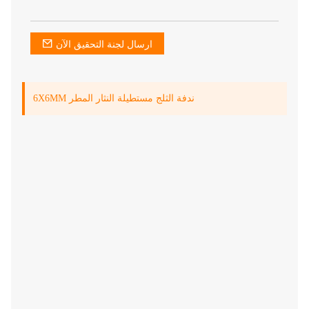
ارسال لجنة التحقيق الآن
6X6MM ندفة الثلج مستطيلة النثار المطر