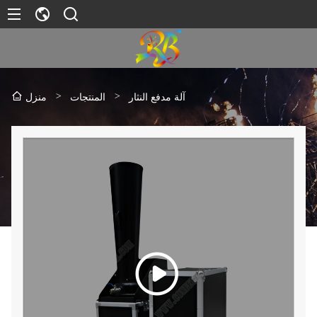
>
>
آلة مدفع النثار
المنتجات
منزل