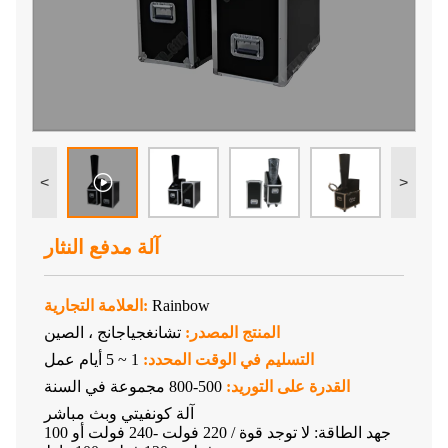
<
>
آلة مدفع النثار
Rainbow
العلامة التجارية:
المنتج المصدر:
تشانغجياجانج ، الصين
التسليم في الوقت المحدد:
1 ~ 5 أيام عمل
القدرة على التوريد:
500-800 مجموعة في السنة
آلة كونفيتي وبث مباشر
جهد الطاقة: لا توجد قوة / 220 فولت -240 فولت أو 100