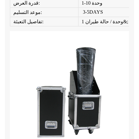
1-10 وحدة
قدرة العرض:
3-5DAYS
موعد التسليم:
1 وحدة / حالة طيران&;
تفاصيل التعبئة: