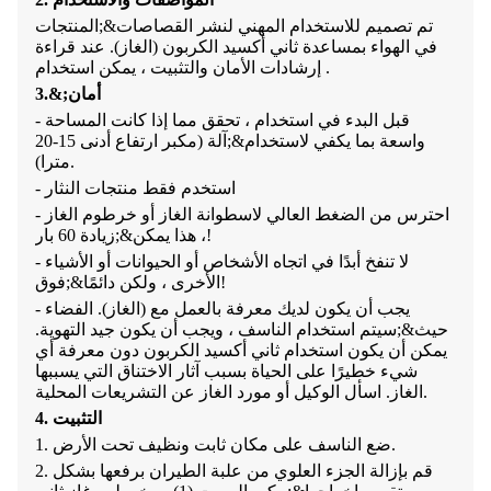
تم تصميم للاستخدام المهني لنشر القصاصات&;
المنتجات
في الهواء بمساعدة ثاني أكسيد الكربون (الغاز). عند قراءة
إرشادات الأمان والتثبيت ، يمكن استخدام .
أمان
3.&;
- قبل البدء في استخدام ، تحقق مما إذا كانت المساحة
واسعة بما يكفي لاستخدام&;
آلة (مكبر ارتفاع أدنى 15-20
مترا).
- استخدم فقط منتجات النثار
- احترس من الضغط العالي لاسطوانة الغاز أو خرطوم الغاز
زيادة 60 بار!
، هذا يمكن&;
- لا تنفخ أبدًا في اتجاه الأشخاص أو الحيوانات أو الأشياء
فوق!
الأخرى ، ولكن دائمًا&;
- يجب أن يكون لديك معرفة بالعمل مع (الغاز). الفضاء
حيث&;
سيتم استخدام الناسف ، ويجب أن يكون جيد التهوية.
يمكن أن يكون استخدام ثاني أكسيد الكربون دون معرفة أي
شيء خطيرًا على الحياة بسبب آثار الاختناق التي يسببها
الغاز. اسأل الوكيل أو مورد الغاز عن التشريعات المحلية.
4. التثبيت
1. ضع الناسف على مكان ثابت ونظيف تحت الأرض.
2. قم بإزالة الجزء العلوي من علبة الطيران برفعها بشكل