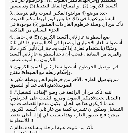
مستقيم وإخراجها&;
مكبر الصوت (1) ، وخرطوم غاز ثاني
أكسيد الكربون (2) ، والمفتاح القابل للضبط (3) ودبابيسين.
3. حدد موضع (4 مواضع) لمكبر الصوت وقم بتوصيل
المسامير&;
بما في ذلك دبابيس كوتر لربط مكبر الصوت.
تأكد من أن وصلة خرطوم الغاز ذات الصنبور (6) موجودة في
الجزء السفلي من الماكينة.
4. ضع أسطوانة غاز ثاني أكسيد الكربون (5) في حامل
أسطوانة الغاز الاختياري أو ضعها في أ&;
الموضع إذا كان ثابتًا
ومثبتًا (باستخدام قفل). إذا كنت بحاجة إلى تأثير أكثر دخانًا
والمزيد من القيادة ، فيجب أن تأخذ أسطوانة غاز ثاني أكسيد
الكربون مع أنبوب غمس.
5. قم بتوصيل الخرطوم بأسطوانة غاز ثاني أكسيد الكربون
مفتاح.
وإحكام ربطه مع الضبط&;
6. قم بتوصيل الطرف الآخر من خرطوم الغاز بوصلة مكبر
منع التجاعيد أو الشقوق.
الصوت&;
!! انتبه: تأكد من أن الرافعة في وضع "إيقاف التشغيل".
(التبديل تحت&;
مكبر الصوت ومربع التثبيت على الخرطوم)
عندما لا يكون هذا هو الحال ، يكون مدفع القصاصات قيد
التشغيل ويمكن أن تتسرب كمية من غاز ثاني أكسيد الكربون
بمجرد فتح صنبور الغاز ، وهذا يتسبب في إزالة أعلى ضغط
للأسطوانة !!
7. تأكد من تثبيت علبة الرحلة بمساعدة نظام