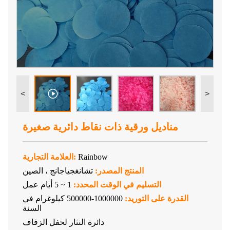
<
>
مناديل ورقية ذات نقاط دائرية صغيرة
Rainbow
العلامة التجارية:
المنتج المصدر:
تشانغجياجانج ، الصين
التسليم في الوقت المحدد:
1 ~ 5 أيام عمل
القدرة على التوريد:
1000000-500000 كيلوغرام في
السنة
دائرة النثار لحفل الزفاف