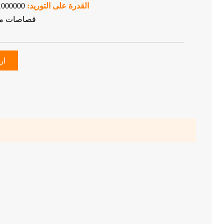
القدرة على التوريد:
1000000-500000 كيلو جرام في ال
قصاصات من 
ار