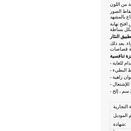
قاط الصور
 افتح نهاية
ء. بعد ذلك
ط البطيء
ألوان زاهية
 للإشتعال
شهادة: