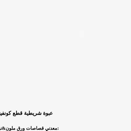
ئة شكل زهرة النثار
بطيئة الأشعة فوق البنفسجية
الصالحة للأكل
قصاصات ملونة
عبوة شريطية قطع كونفيت
تحديد:
معدني
قصاصات ورق ملون&ن