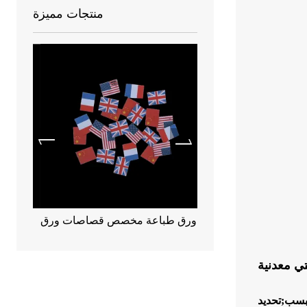
منتجات مميزة
قصاصات معدنية قابلة للتحلل 55 *
ورق طباعة مخصص قصاصات ورق
ق
17 مم
ي معدنية
بسب;