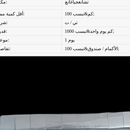
تشانغجياغانغ
مكان المنشأ:
100 كم&نبسب;
أقل كمية ممكن طلبها:
تي / ت
شروط الدفع:
1000 كم يوم واحد&نبسب;
قدرة العرض:
يوم 1
موعد التسليم:
100 الأكمام / صندوق&نبسب;
تفاصيل التعبئة: