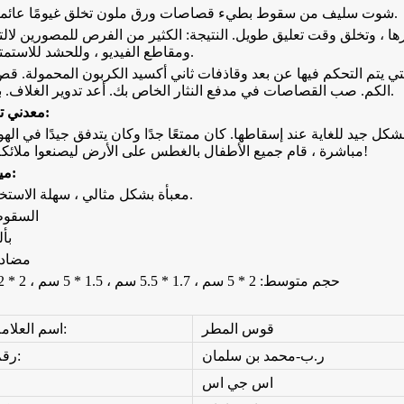
شوت سليف من سقوط بطيء قصاصات ورق ملون تخلق غيومًا عائمة من اللون.
، وتخلق وقت تعليق طويل. النتيجة: الكثير من الفرص للمصورين لالت
ومقاطع الفيديو ، وللحشد للاستمتاع بالمشهد.
ات التي يتم التحكم فيها عن بعد وقاذفات ثاني أكسيد الكربون المحمولة. قص
الكم. صب القصاصات في مدفع النثار الخاص بك. أعد تدوير الغلاف. بكل بساطة.
تطبيق النثار:
معدني
 جيد للغاية عند إسقاطها. كان ممتعًا جدًا وكان يتدفق جيدًا في الهوا
مباشرة ، قام جميع الأطفال بالغطس على الأرض ليصنعوا ملائكة قصاصات!
ميزة تنافسية:
- معبأة بشكل مثالي ، سهلة الاستخدام للغاية.
- السقو
- ب
- مضاد
- حجم متوسط
:
2 * 5 سم ، 1.7 * 5.5 سم ، 1.5 * 5 سم ، 2 * 2 سم ، إلخ
قوس المطر
اسم العلامة التجارية:
ر.ب-محمد بن سلمان
رقم الموديل:
اس جي اس