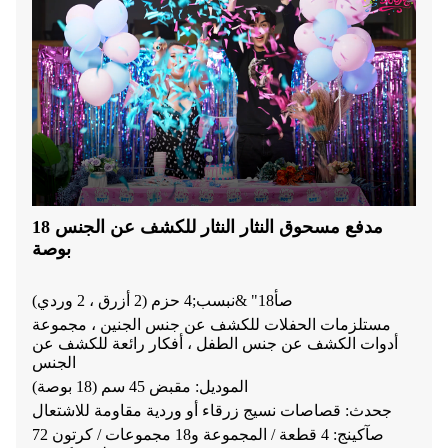
مدفع مسحوق النثار النثار للكشف عن الجنس 18
بوصة
ص
أ
18" &نبسب;4 حزم (2 أزرق ، 2 وردي)
مستلزمات الحفلات للكشف عن جنس الجنين ، مجموعة
أدوات الكشف عن جنس الطفل ، أفكار رائعة للكشف عن
الجنس
الموديل: مقبض 45 سم (18 بوصة)
ج
حدث: قصاصات نسيج زرقاء أو وردية مقاومة للاشتعال
ص
آكينج: 4 قطعة / المجموعة
و
18 مجموعات / كرتون 72