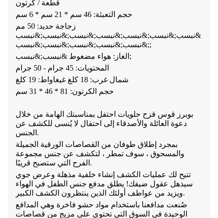
قطعة / كرتون
حجم التعبئة: 46 سم * 21 سم * 6 سم
زجاجة حديد: 50 مم
&نبسب;&نبسب;&نبسب;&نبسب;&نبسب;&نبسب;&نبسب
;&نبسب;&نبسب;&نبسب;&نبسب;&نبسب;
الغاز: هواء مضغوط &نبسب;&نبسب;
المحتويات: 45 جرام - 50 جرام
شمال غرب: 18 كلغ غيغاواط: 19 كلغ
حجم الكرتون: 81 * 46 * 31 سم
بوبرز قوس قزح حلويات احتفل بمناسبتك الهامة من خلال
دعوة العائلة والأصدقاء إلى احتفال لا يُنسى للكشف عن
الجنس.
بمجرد إطلاق طوفان من القصاصات الورقية الجميلة
والمسحوق ، سوف تمطر ، لتكشف عن جنس مجموعة
الفرح التي ستصبح قريبًا.
تتيح لك عمليات الكشف إنشاء خلفية مذهلة وعرض جوي
سيذهل عقول ضيفك! يطلق مدفع جنس الطفل في الهواء
ويزيد من عواطف أولئك الذين ينتظرون الكشف الكبير.
صُنعت مدافعنا باستخدام مواد حشو فاخرة وهي المدافع
الوحيدة في السوق التي تحتوي على مزيج من قصاصات