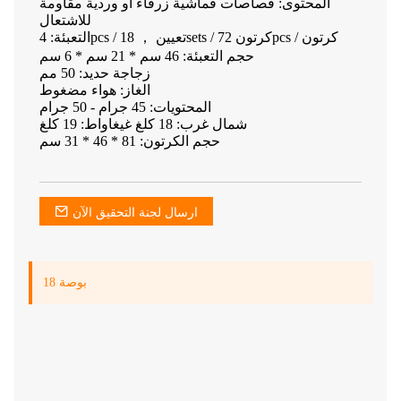
المحتوى: قصاصات قماشية زرقاء أو وردية مقاومة
للاشتعال
التعبئة: 4pcs / تعيين ， 18sets / كرتون 72pcs / كرتون
حجم التعبئة: 46 سم * 21 سم * 6 سم
زجاجة حديد: 50 مم
الغاز: هواء مضغوط
المحتويات: 45 جرام - 50 جرام
شمال غرب: 18 كلغ غيغاواط: 19 كلغ
حجم الكرتون: 81 * 46 * 31 سم
ارسال لجنة التحقيق الآن
18 بوصة