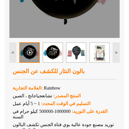
<
>
بالون النثار للكشف عن الجنس
Rainbow
العلامة التجارية:
المنتج المصدر:
تشانغجياجانج ، الصين
التسليم في الوقت المحدد:
1 ~ 5 أيام عمل
القدرة على التوريد:
1000000-500000 كيلو جرام في
السنة
توريد مصنع جودة عالية بوي فتاة الجنس تكشف البالون