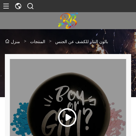
>
>
بالون النثار للكشف عن الجنس
المنتجات
منزل