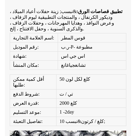
تطبيق قصاصات الورق:
&نبسب; زينة حفلات أعياد الميلاد ،
وديكور الكرنفال ، والمنتجات التطبيقية ليوم الزفاف ،
وعرض النوافذ ، وهدايا المهرجانات ، وحفلات الزفاف ،
والذكرى السنوية ، وحفل الافتتاح ، إلخ.
قوس المطر
اسم العلامة التجارية:
ر.ب-P- مطبوعة
رقم الموديل:
اس جي اس
شهادة:
تشانغجياغانغ
مكان المنشأ:
50 كلغ لكل لون
أقل كمية ممكن
طلبها:
تي / ت
شروط الدفع:
2000 كلغ
قدرة العرض:
1 -2day
موعد التسليم:
10 كلغ / كرتون&نبسب;
تفاصيل التعبئة: