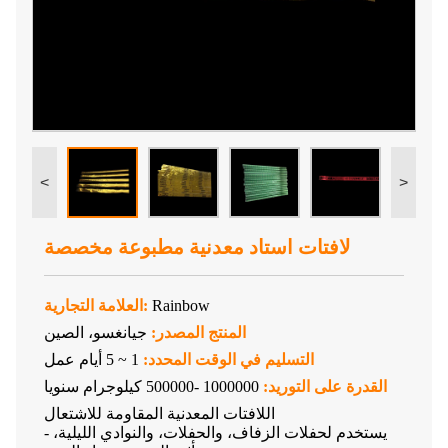
<
>
لافتات استاد معدنية مطبوعة مخصصة
Rainbow
العلامة التجارية:
المنتج المصدر:
جيانغسو، الصين
التسليم في الوقت المحدد:
1 ~ 5 أيام عمل
القدرة على التوريد:
1000000 -500000 كيلوجرام سنويا
اللافتات المعدنية المقاومة للاشتعال
- يستخدم لحفلات الزفاف، والحفلات، والنوادي الليلية،