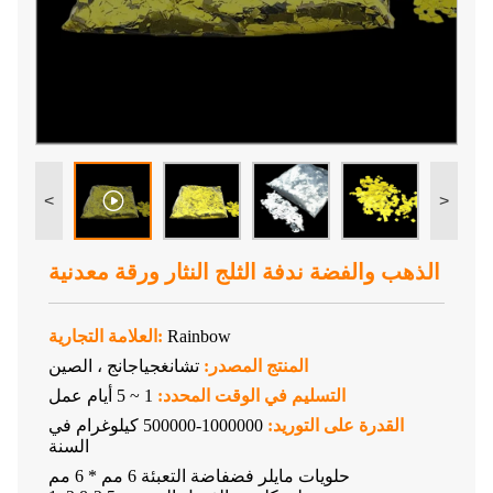
<
>
الذهب والفضة ندفة الثلج النثار ورقة معدنية
Rainbow
العلامة التجارية:
المنتج المصدر:
تشانغجياجانج ، الصين
التسليم في الوقت المحدد:
1 ~ 5 أيام عمل
القدرة على التوريد:
1000000-500000 كيلوغرام في
السنة
حلويات مايلر فضفاضة التعبئة 6 مم * 6 مم