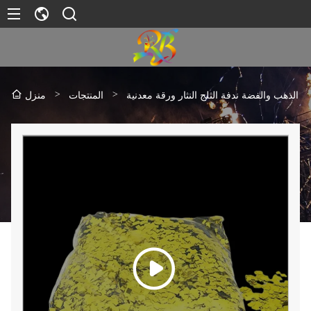
>
>
الذهب والفضة ندفة الثلج النثار ورقة معدنية
المنتجات
منزل