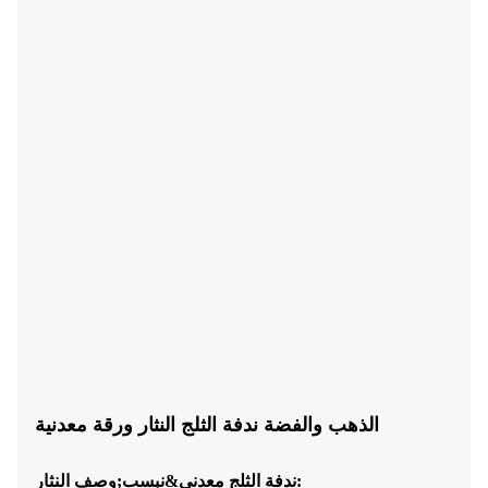
الذهب والفضة ندفة الثلج النثار ورقة معدنية
وصف النثار:
ندفة الثلج
معدني&نبسب;