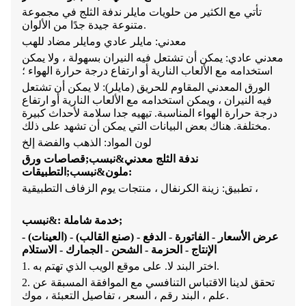
تأتي مع الكثير من حلويات مايلر ندفة الثلج في مجموعة
متنوعة جيدة جدًا من الألوان.
معدني: مايلر عادي ومايلر مضاد للهب
معدني عادي: يمكن أن تشتعل فيه النيران بسهولة ، ولا يمكن
استخدامه مع الألعاب النارية أو ارتفاع درجة حرارة الهواء ؛
الورق المعدني المقاوم للحريق (مايلر): لا يمكن أن تشتعل
فيه النيران ، ويمكن استخدامه مع الألعاب النارية أو ارتفاع
درجة حرارة الهواء المناسبة.
تي
هيه جدا
سلامة
لأحداث كبيرة
مختلفة. هناك بعض البيانات التي يمكن أن تشهد على ذلك.
لون المواد: الذهب والفضة إلخ
ندفة الثلج
معدني&نبسب;
قصاصات ورق
التطبيقات:
ملون&نبسب;
تطبيق: زينة الكرنفال ، منتجات يوم الزفاف التطبيقية ،
خدمة شاملة :&نبسب;
عرض الأسعار - الفاتورة - الدفع - (صنع القالب) - (العينات) -
الإنتاج - الحزمة - الشحن - الجمارك - الاستلام
1. اختر البند لا. على موقع الويب الذي تهتم به.
2. تحقق لدينا الاقتباس التنافسي مع الموافقة المسبقة عن
علم ، البند رقم ، السعر ، تفاصيل التعبئة ، موك.